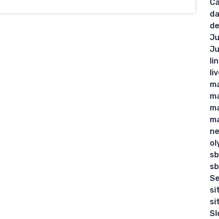
Ca
da
de
Ju
Ju
li
li
m
ma
ma
ma
n
ol
sb
s
Se
si
si
Sl