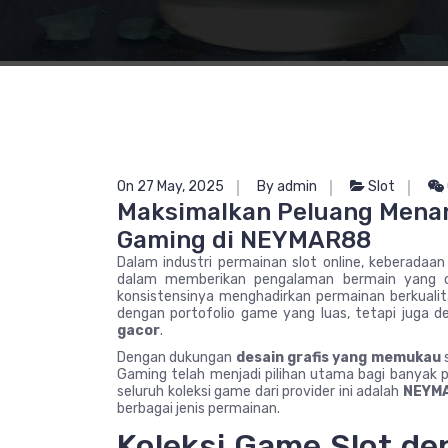
On 27 May, 2025
By admin
Slot
Maksimalkan Peluang Mena
Gaming di NEYMAR88
Dalam industri permainan slot online, keberadaa
dalam memberikan pengalaman bermain yang op
konsistensinya menghadirkan permainan berkuali
dengan portofolio game yang luas, tetapi juga d
gacor
.
Dengan dukungan
desain grafis yang memukau
Gaming telah menjadi pilihan utama bagi banyak 
seluruh koleksi game dari provider ini adalah
NEYM
berbagai jenis permainan.
Koleksi Game Slot d