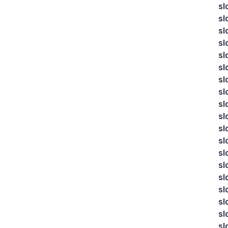
sl
sl
sl
sl
sl
sl
sl
sl
sl
sl
sl
sl
sl
sl
sl
sl
sl
sl
sl