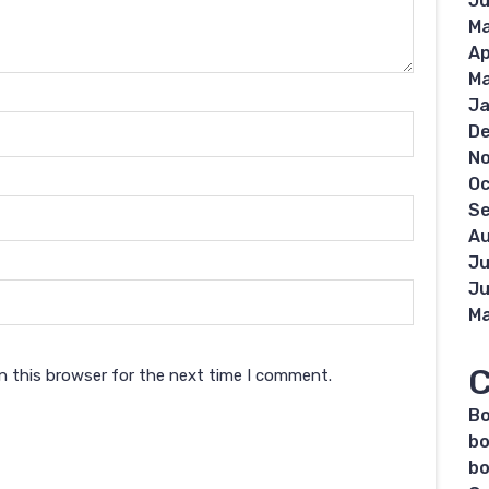
Ju
Ma
Ap
Ma
Ja
D
N
Oc
S
Au
Ju
Ju
Ma
C
n this browser for the next time I comment.
B
bo
bo