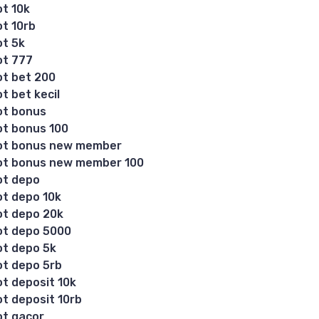
ot 10k
ot 10rb
ot 5k
ot 777
ot bet 200
ot bet kecil
ot bonus
ot bonus 100
ot bonus new member
ot bonus new member 100
ot depo
ot depo 10k
ot depo 20k
ot depo 5000
ot depo 5k
ot depo 5rb
ot deposit 10k
ot deposit 10rb
ot gacor