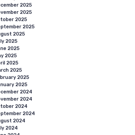
ecember 2025
ovember 2025
tober 2025
eptember 2025
gust 2025
ly 2025
ne 2025
y 2025
ril 2025
rch 2025
bruary 2025
nuary 2025
ecember 2024
ovember 2024
tober 2024
eptember 2024
gust 2024
ly 2024