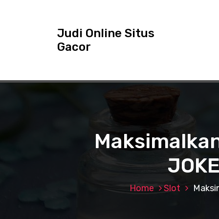
S
k
i
Judi Online Situs
p
Gacor
t
o
c
o
n
t
e
n
Maksimalkan
t
JOKE
Home
Slot
Maksi