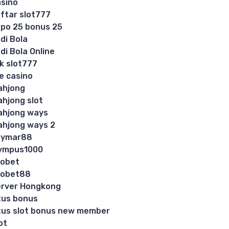
sino
ftar slot777
po 25 bonus 25
di Bola
di Bola Online
nk slot777
ve casino
ahjong
hjong slot
hjong ways
hjong ways 2
eymar88
ympus1000
obet
bobet88
rver Hongkong
tus bonus
tus slot bonus new member
ot