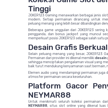
Tinggi
JOKER123 Gaming menawarkan berbagai jenis slot d
modern. Setiap permainan dirancang untuk m
peluang menang yang lebih besar dibandingkan deng
Beberapa game unggulan dari JOKER123 sering kali
pengganda, dan bonus jackpot yang muncul seca
memperkuat posisi JOKER123 sebagai salah satu pro
Desain Grafis Berkual
Selain peluang menang yang besar, JOKER123 Ga
Permainan dari provider ini dikenal memiliki
desain 
sehingga menciptakan pengalaman visual yang men
baik turut mendukung kenyamanan saat bermain, me
Elemen audio yang mendampingi permainan juga
atmosfer permainan secara keseluruhan.
Platform Gacor Pen
NEYMAR88
Untuk menikmati seluruh koleksi permainan d
NEYMAR88
, situs slot online yang dikenal lua