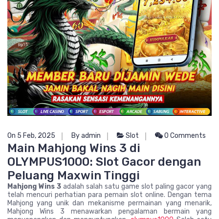
On 5 Feb, 2025
By admin
Slot
0 Comments
Main Mahjong Wins 3 di
OLYMPUS1000: Slot Gacor dengan
Peluang Maxwin Tinggi
Mahjong Wins 3
adalah salah satu game slot paling gacor yang
telah mencuri perhatian para pemain slot online. Dengan tema
Mahjong yang unik dan mekanisme permainan yang menarik,
Mahjong Wins 3 menawarkan pengalaman bermain yang