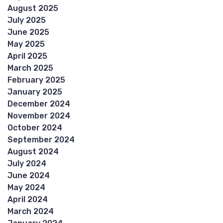
August 2025
July 2025
June 2025
May 2025
April 2025
March 2025
February 2025
January 2025
December 2024
November 2024
October 2024
September 2024
August 2024
July 2024
June 2024
May 2024
April 2024
March 2024