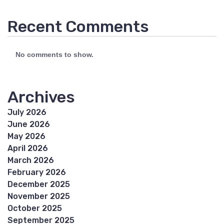
Recent Comments
No comments to show.
Archives
July 2026
June 2026
May 2026
April 2026
March 2026
February 2026
December 2025
November 2025
October 2025
September 2025