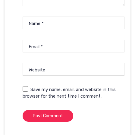
Name
*
Email
*
Website
Save my name, email, and website in this
browser for the next time I comment.