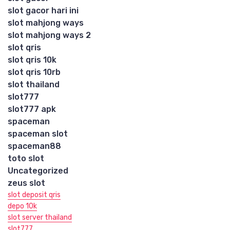
slot gacor hari ini
slot mahjong ways
slot mahjong ways 2
slot qris
slot qris 10k
slot qris 10rb
slot thailand
slot777
slot777 apk
spaceman
spaceman slot
spaceman88
toto slot
Uncategorized
zeus slot
slot deposit qris
depo 10k
slot server thailand
slot777