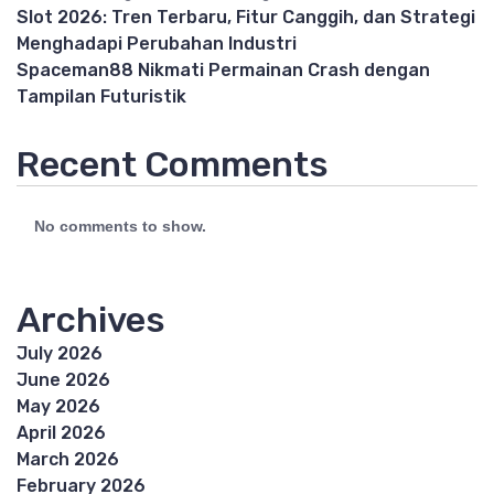
Slot 2026: Tren Terbaru, Fitur Canggih, dan Strategi
Menghadapi Perubahan Industri
Spaceman88 Nikmati Permainan Crash dengan
Tampilan Futuristik
Recent Comments
No comments to show.
Archives
July 2026
June 2026
May 2026
April 2026
March 2026
February 2026