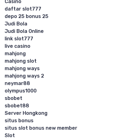
Casino
daftar slot777
depo 25 bonus 25
Judi Bola
Judi Bola Online
link slot777
live casino
mahjong
mahjong slot
mahjong ways
mahjong ways 2
neymar88
olympus1000
sbobet
sbobet88
Server Hongkong
situs bonus
situs slot bonus new member
Slot