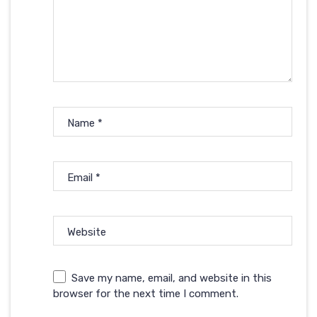
Name
*
Email
*
Website
Save my name, email, and website in this
browser for the next time I comment.