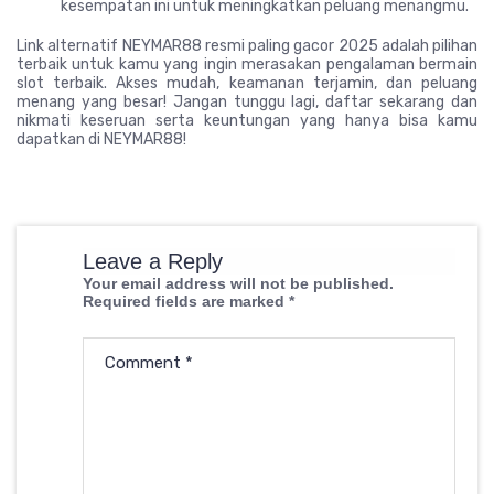
kesempatan ini untuk meningkatkan peluang menangmu.
Link alternatif NEYMAR88 resmi paling gacor 2025 adalah pilihan
terbaik untuk kamu yang ingin merasakan pengalaman bermain
slot terbaik. Akses mudah, keamanan terjamin, dan peluang
menang yang besar! Jangan tunggu lagi, daftar sekarang dan
nikmati keseruan serta keuntungan yang hanya bisa kamu
dapatkan di NEYMAR88!
Leave a Reply
Your email address will not be published.
Required fields are marked
*
Comment
*