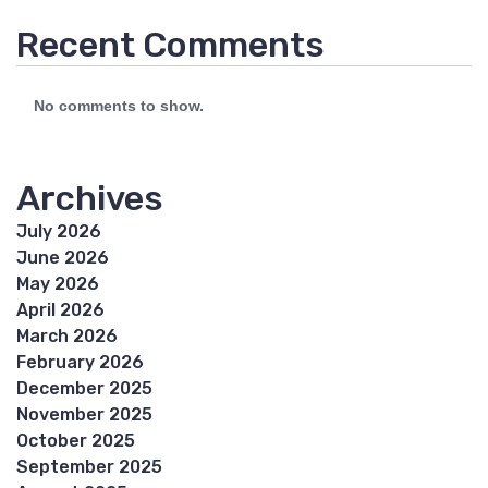
Recent Comments
No comments to show.
Archives
July 2026
June 2026
May 2026
April 2026
March 2026
February 2026
December 2025
November 2025
October 2025
September 2025