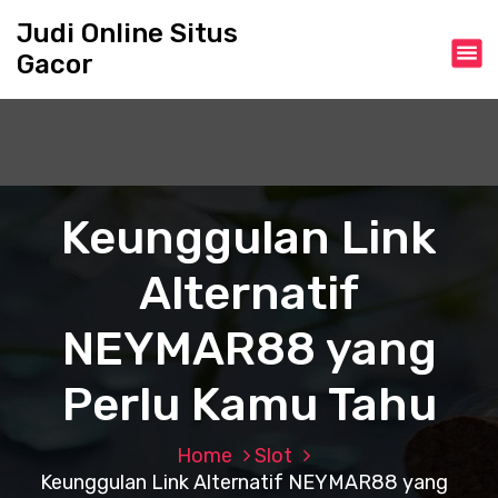
S
Judi Online Situs
k
Gacor
i
p
t
o
c
o
n
Keunggulan Link
t
e
Alternatif
n
t
NEYMAR88 yang
Perlu Kamu Tahu
Home
Slot
Keunggulan Link Alternatif NEYMAR88 yang