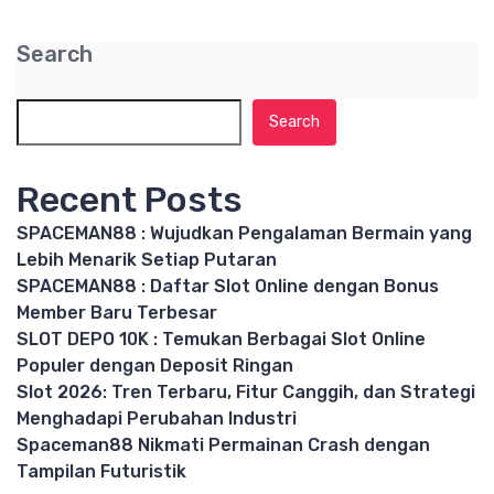
Search
Search
Recent Posts
SPACEMAN88 : Wujudkan Pengalaman Bermain yang
Lebih Menarik Setiap Putaran
SPACEMAN88 : Daftar Slot Online dengan Bonus
Member Baru Terbesar
SLOT DEPO 10K : Temukan Berbagai Slot Online
Populer dengan Deposit Ringan
Slot 2026: Tren Terbaru, Fitur Canggih, dan Strategi
Menghadapi Perubahan Industri
Spaceman88 Nikmati Permainan Crash dengan
Tampilan Futuristik