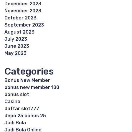
December 2023
November 2023
October 2023
September 2023
August 2023
July 2023
June 2023
May 2023
Categories
Bonus New Member
bonus new member 100
bonus slot
Casino
daftar slot777
depo 25 bonus 25
Judi Bola
Judi Bola Online