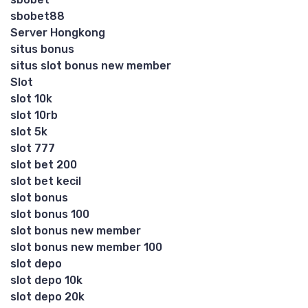
sbobet88
Server Hongkong
situs bonus
situs slot bonus new member
Slot
slot 10k
slot 10rb
slot 5k
slot 777
slot bet 200
slot bet kecil
slot bonus
slot bonus 100
slot bonus new member
slot bonus new member 100
slot depo
slot depo 10k
slot depo 20k