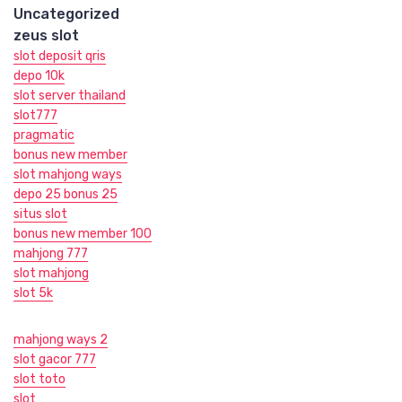
Uncategorized
zeus slot
slot deposit qris
depo 10k
slot server thailand
slot777
pragmatic
bonus new member
slot mahjong ways
depo 25 bonus 25
situs slot
bonus new member 100
mahjong 777
slot mahjong
slot 5k
mahjong ways 2
slot gacor 777
slot toto
slot