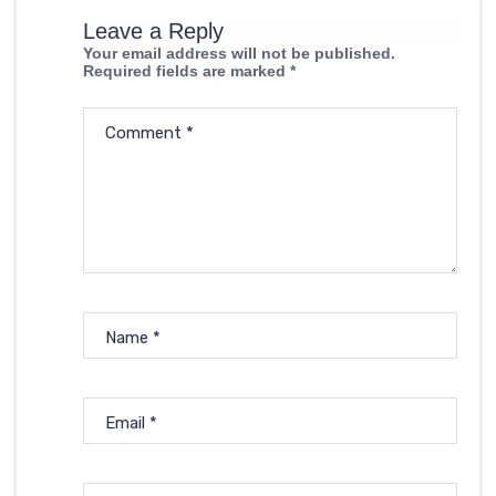
Leave a Reply
Your email address will not be published.
Required fields are marked
*
Comment
*
Name
*
Email
*