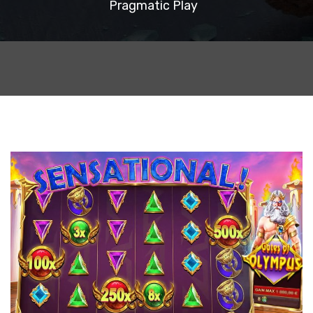
Pragmatic Play