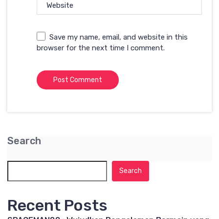
Website
Save my name, email, and website in this
browser for the next time I comment.
Search
Search
Recent Posts