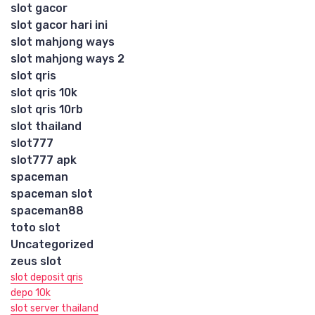
slot gacor
slot gacor hari ini
slot mahjong ways
slot mahjong ways 2
slot qris
slot qris 10k
slot qris 10rb
slot thailand
slot777
slot777 apk
spaceman
spaceman slot
spaceman88
toto slot
Uncategorized
zeus slot
slot deposit qris
depo 10k
slot server thailand