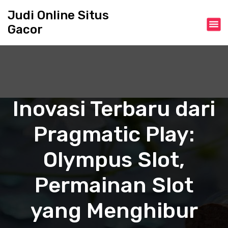
S
Judi Online Situs
k
Gacor
i
p
t
o
c
o
n
Inovasi Terbaru dari
t
e
Pragmatic Play:
n
t
Olympus Slot,
Permainan Slot
yang Menghibur