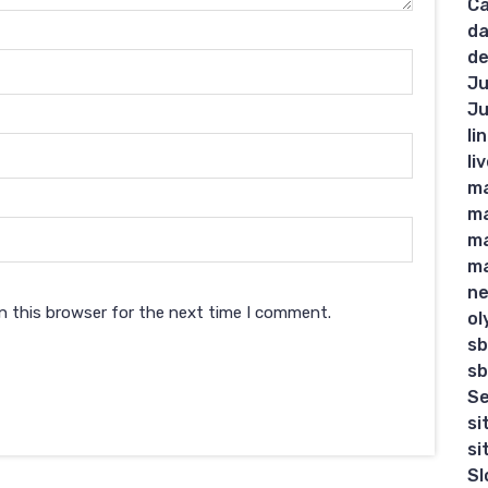
Ca
da
de
Ju
Ju
li
li
m
ma
ma
ma
n
n this browser for the next time I comment.
ol
sb
s
Se
si
si
Sl