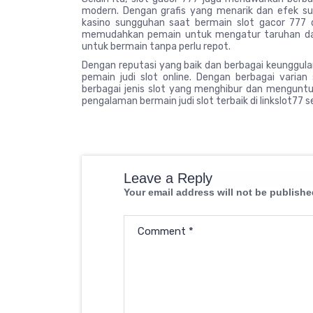
modern. Dengan grafis yang menarik dan efek su
kasino sungguhan saat bermain slot gacor 777 di 
memudahkan pemain untuk mengatur taruhan da
untuk bermain tanpa perlu repot.
Dengan reputasi yang baik dan berbagai keunggulan
pemain judi slot online. Dengan berbagai varia
berbagai jenis slot yang menghibur dan menguntu
pengalaman bermain judi slot terbaik di linkslot77 s
Leave a Reply
Your email address will not be publishe
Comment
*