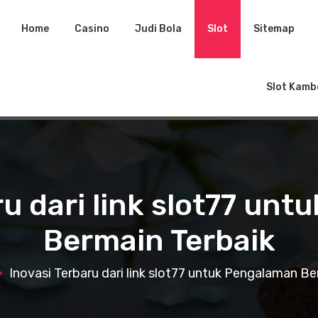
Home
Casino
Judi Bola
Slot
Sitemap
Slot Kamb
ru dari link slot77 un
Bermain Terbaik
Inovasi Terbaru dari link slot77 untuk Pengalaman Be