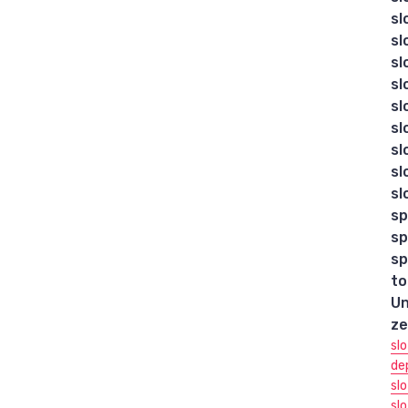
sl
sl
sl
sl
sl
sl
sl
sl
sl
s
sp
s
to
Un
ze
slo
de
slo
sl