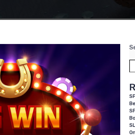
S
R
SP
Be
SP
Bo
SL
On