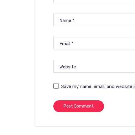
Name
*
Email
*
Website
Save my name, email, and website i