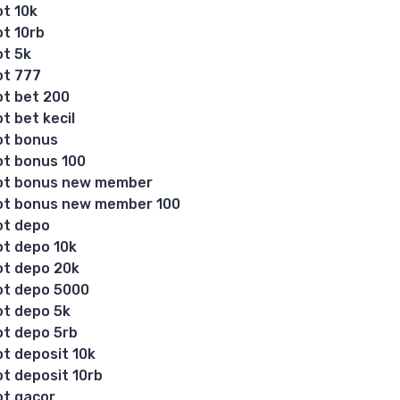
ot 10k
ot 10rb
ot 5k
ot 777
ot bet 200
ot bet kecil
ot bonus
ot bonus 100
ot bonus new member
ot bonus new member 100
ot depo
ot depo 10k
ot depo 20k
ot depo 5000
ot depo 5k
ot depo 5rb
ot deposit 10k
ot deposit 10rb
ot gacor