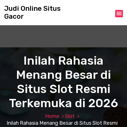
S
Judi Online Situs
k
Gacor
i
p
t
o
c
o
n
Inilah Rahasia
t
e
Menang Besar di
n
t
Situs Slot Resmi
Terkemuka di 2026
Home
Slot
Inilah Rahasia Menang Besar di Situs Slot Resmi