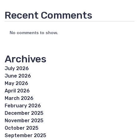
Recent Comments
No comments to show.
Archives
July 2026
June 2026
May 2026
April 2026
March 2026
February 2026
December 2025
November 2025
October 2025
September 2025