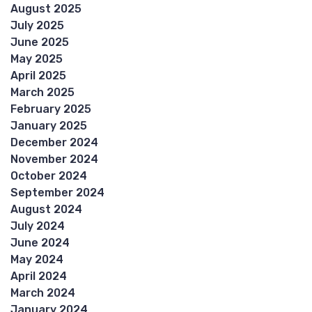
August 2025
July 2025
June 2025
May 2025
April 2025
March 2025
February 2025
January 2025
December 2024
November 2024
October 2024
September 2024
August 2024
July 2024
June 2024
May 2024
April 2024
March 2024
January 2024