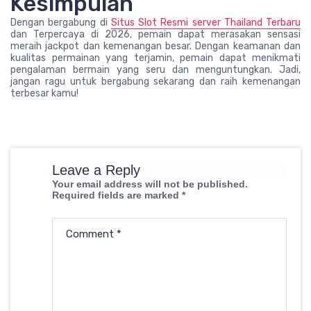
Kesimpulan
Dengan bergabung di
Situs Slot Resmi server Thailand Terbaru
dan Terpercaya di 2026, pemain dapat merasakan sensasi
meraih jackpot dan kemenangan besar. Dengan keamanan dan
kualitas permainan yang terjamin, pemain dapat menikmati
pengalaman bermain yang seru dan menguntungkan. Jadi,
jangan ragu untuk bergabung sekarang dan raih kemenangan
terbesar kamu!
Leave a Reply
Your email address will not be published.
Required fields are marked
*
Comment
*