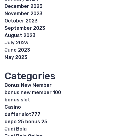
December 2023
November 2023
October 2023
September 2023
August 2023
July 2023
June 2023
May 2023
Categories
Bonus New Member
bonus new member 100
bonus slot
Casino
daftar slot777
depo 25 bonus 25
Judi Bola