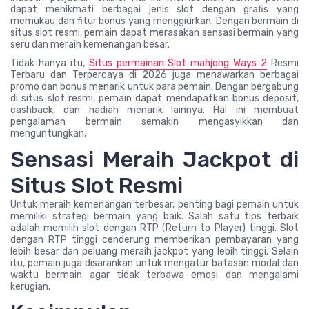
dapat menikmati berbagai jenis slot dengan grafis yang
memukau dan fitur bonus yang menggiurkan. Dengan bermain di
situs slot resmi, pemain dapat merasakan sensasi bermain yang
seru dan meraih kemenangan besar.
Tidak hanya itu,
Situs permainan Slot mahjong Ways 2
Resmi
Terbaru dan Terpercaya di 2026 juga menawarkan berbagai
promo dan bonus menarik untuk para pemain. Dengan bergabung
di situs slot resmi, pemain dapat mendapatkan bonus deposit,
cashback, dan hadiah menarik lainnya. Hal ini membuat
pengalaman bermain semakin mengasyikkan dan
menguntungkan.
Sensasi Meraih Jackpot di
Situs Slot Resmi
Untuk meraih kemenangan terbesar, penting bagi pemain untuk
memiliki strategi bermain yang baik. Salah satu tips terbaik
adalah memilih slot dengan RTP (Return to Player) tinggi. Slot
dengan RTP tinggi cenderung memberikan pembayaran yang
lebih besar dan peluang meraih jackpot yang lebih tinggi. Selain
itu, pemain juga disarankan untuk mengatur batasan modal dan
waktu bermain agar tidak terbawa emosi dan mengalami
kerugian.