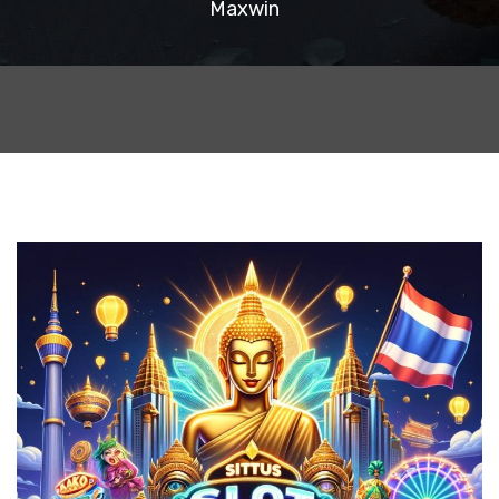
Maxwin