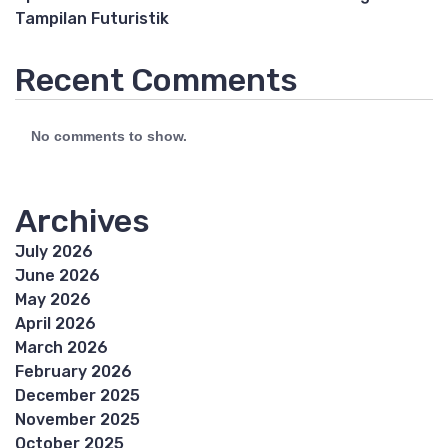
Tampilan Futuristik
Recent Comments
No comments to show.
Archives
July 2026
June 2026
May 2026
April 2026
March 2026
February 2026
December 2025
November 2025
October 2025