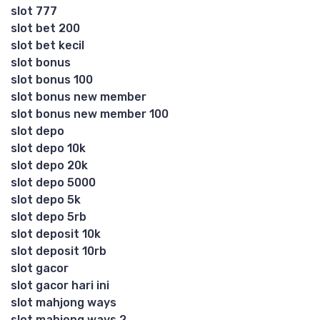
slot 777
slot bet 200
slot bet kecil
slot bonus
slot bonus 100
slot bonus new member
slot bonus new member 100
slot depo
slot depo 10k
slot depo 20k
slot depo 5000
slot depo 5k
slot depo 5rb
slot deposit 10k
slot deposit 10rb
slot gacor
slot gacor hari ini
slot mahjong ways
slot mahjong ways 2