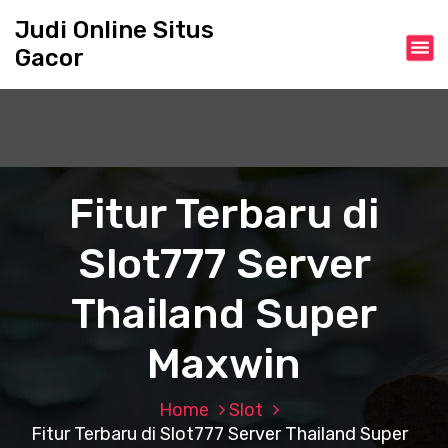
S
Judi Online Situs
k
Gacor
i
p
t
o
c
o
n
Fitur Terbaru di
t
e
Slot777 Server
n
t
Thailand Super
Maxwin
Home
Slot
Fitur Terbaru di Slot777 Server Thailand Super