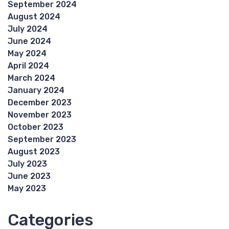
September 2024
August 2024
July 2024
June 2024
May 2024
April 2024
March 2024
January 2024
December 2023
November 2023
October 2023
September 2023
August 2023
July 2023
June 2023
May 2023
Categories