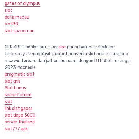
gates of olympus
slot
data macau
slot88
slot spaceman
CERIABET adalah situs judi
slot
gacor hari ini terbaik dan
terpercaya sering kasih jackpot penyedia slot online gampang
maxwin terbaru dan judi online resmi dengan RTP Slot tertinggi
2023 Indonesia.
pragmatic slot
slot qris
Slot bonus
sbobet online
slot
link slot gacor
slot depo 5000
server thailand
slot777 apk