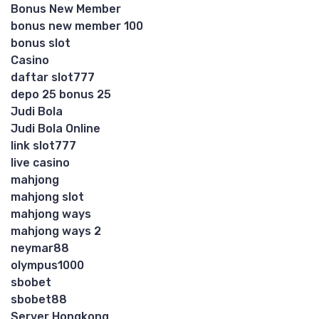
Bonus New Member
bonus new member 100
bonus slot
Casino
daftar slot777
depo 25 bonus 25
Judi Bola
Judi Bola Online
link slot777
live casino
mahjong
mahjong slot
mahjong ways
mahjong ways 2
neymar88
olympus1000
sbobet
sbobet88
Server Hongkong