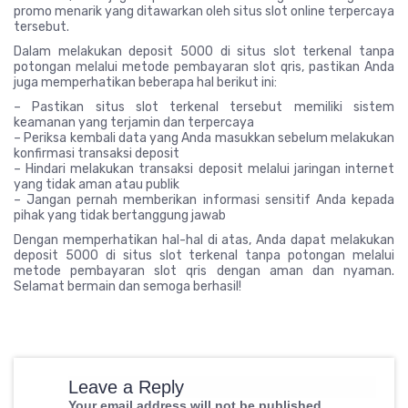
promo menarik yang ditawarkan oleh situs slot online terpercaya
tersebut.
Dalam melakukan deposit 5000 di situs slot terkenal tanpa
potongan melalui metode pembayaran slot qris, pastikan Anda
juga memperhatikan beberapa hal berikut ini:
– Pastikan situs slot terkenal tersebut memiliki sistem
keamanan yang terjamin dan terpercaya
– Periksa kembali data yang Anda masukkan sebelum melakukan
konfirmasi transaksi deposit
– Hindari melakukan transaksi deposit melalui jaringan internet
yang tidak aman atau publik
– Jangan pernah memberikan informasi sensitif Anda kepada
pihak yang tidak bertanggung jawab
Dengan memperhatikan hal-hal di atas, Anda dapat melakukan
deposit 5000 di situs slot terkenal tanpa potongan melalui
metode pembayaran slot qris dengan aman dan nyaman.
Selamat bermain dan semoga berhasil!
Leave a Reply
Your email address will not be published.