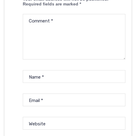
Required fields are marked
*
Comment
*
Name
*
Email
*
Website