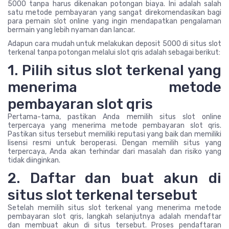
5000 tanpa harus dikenakan potongan biaya. Ini adalah salah
satu metode pembayaran yang sangat direkomendasikan bagi
para pemain slot online yang ingin mendapatkan pengalaman
bermain yang lebih nyaman dan lancar.
Adapun cara mudah untuk melakukan deposit 5000 di situs slot
terkenal tanpa potongan melalui slot qris adalah sebagai berikut:
1. Pilih situs slot terkenal yang
menerima metode
pembayaran slot qris
Pertama-tama, pastikan Anda memilih situs slot online
terpercaya yang menerima metode pembayaran slot qris.
Pastikan situs tersebut memiliki reputasi yang baik dan memiliki
lisensi resmi untuk beroperasi. Dengan memilih situs yang
terpercaya, Anda akan terhindar dari masalah dan risiko yang
tidak diinginkan.
2. Daftar dan buat akun di
situs slot terkenal tersebut
Setelah memilih situs slot terkenal yang menerima metode
pembayaran slot qris, langkah selanjutnya adalah mendaftar
dan membuat akun di situs tersebut. Proses pendaftaran