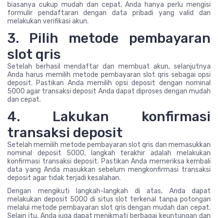
biasanya cukup mudah dan cepat, Anda hanya perlu mengisi
formulir pendaftaran dengan data pribadi yang valid dan
melakukan verifikasi akun.
3. Pilih metode pembayaran
slot qris
Setelah berhasil mendaftar dan membuat akun, selanjutnya
Anda harus memilih metode pembayaran slot qris sebagai opsi
deposit. Pastikan Anda memilih opsi deposit dengan nominal
5000 agar transaksi deposit Anda dapat diproses dengan mudah
dan cepat.
4. Lakukan konfirmasi
transaksi deposit
Setelah memilih metode pembayaran slot qris dan memasukkan
nominal deposit 5000, langkah terakhir adalah melakukan
konfirmasi transaksi deposit. Pastikan Anda memeriksa kembali
data yang Anda masukkan sebelum mengkonfirmasi transaksi
deposit agar tidak terjadi kesalahan.
Dengan mengikuti langkah-langkah di atas, Anda dapat
melakukan deposit 5000 di situs slot terkenal tanpa potongan
melalui metode pembayaran slot qris dengan mudah dan cepat.
Selain itu, Anda juga dapat menikmati berbagai keuntungan dan