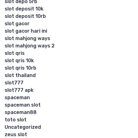
slot depo 5rb
slot deposit 10k
slot deposit 10rb
slot gacor
slot gacor hari ini
slot mahjong ways
slot mahjong ways 2
slot qris
slot qris 10k
slot qris 10rb
slot thailand
slot777
slot777 apk
spaceman
spaceman slot
spaceman88
toto slot
Uncategorized
zeus slot