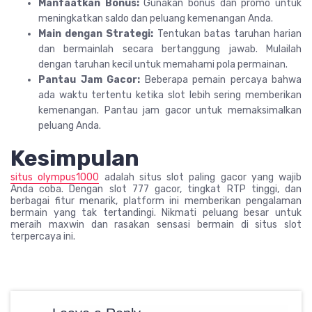
Manfaatkan Bonus:
Gunakan bonus dan promo untuk
meningkatkan saldo dan peluang kemenangan Anda.
Main dengan Strategi:
Tentukan batas taruhan harian
dan bermainlah secara bertanggung jawab. Mulailah
dengan taruhan kecil untuk memahami pola permainan.
Pantau Jam Gacor:
Beberapa pemain percaya bahwa
ada waktu tertentu ketika slot lebih sering memberikan
kemenangan. Pantau jam gacor untuk memaksimalkan
peluang Anda.
Kesimpulan
situs olympus1000
adalah situs slot paling gacor yang wajib
Anda coba. Dengan slot 777 gacor, tingkat RTP tinggi, dan
berbagai fitur menarik, platform ini memberikan pengalaman
bermain yang tak tertandingi. Nikmati peluang besar untuk
meraih maxwin dan rasakan sensasi bermain di situs slot
terpercaya ini.