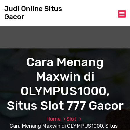
S
Judi Online Situs
k
Gacor
i
p
t
o
c
o
n
Cara Menang
t
e
Maxwin di
n
t
OLYMPUS1000,
Situs Slot 777 Gacor
Home
Slot
Cara Menang Maxwin di OLYMPUS1000, Situs