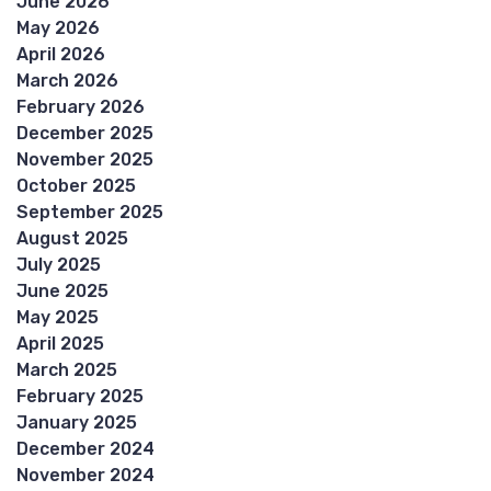
June 2026
May 2026
April 2026
March 2026
February 2026
December 2025
November 2025
October 2025
September 2025
August 2025
July 2025
June 2025
May 2025
April 2025
March 2025
February 2025
January 2025
December 2024
November 2024