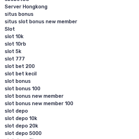
Server Hongkong
situs bonus
situs slot bonus new member
Slot
slot 10k
slot 10rb
slot 5k
slot 777
slot bet 200
slot bet kecil
slot bonus
slot bonus 100
slot bonus new member
slot bonus new member 100
slot depo
slot depo 10k
slot depo 20k
slot depo 5000