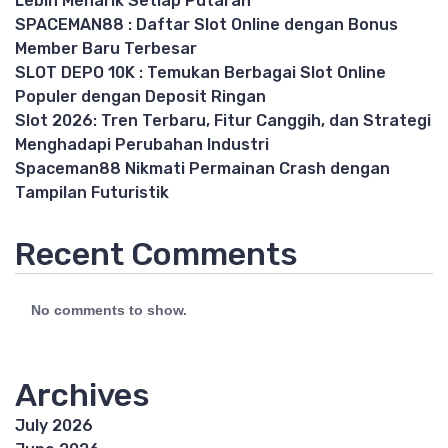
Lebih Menarik Setiap Putaran
SPACEMAN88 : Daftar Slot Online dengan Bonus
Member Baru Terbesar
SLOT DEPO 10K : Temukan Berbagai Slot Online
Populer dengan Deposit Ringan
Slot 2026: Tren Terbaru, Fitur Canggih, dan Strategi
Menghadapi Perubahan Industri
Spaceman88 Nikmati Permainan Crash dengan
Tampilan Futuristik
Recent Comments
No comments to show.
Archives
July 2026