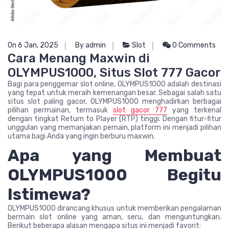
On 6 Jan, 2025
By admin
Slot
0 Comments
Cara Menang Maxwin di
OLYMPUS1000, Situs Slot 777 Gacor
Bagi para penggemar slot online, OLYMPUS1000 adalah destinasi
yang tepat untuk meraih kemenangan besar. Sebagai salah satu
situs slot paling gacor, OLYMPUS1000 menghadirkan berbagai
pilihan permainan, termasuk
slot gacor 777
yang terkenal
dengan tingkat Return to Player (RTP) tinggi. Dengan fitur-fitur
unggulan yang memanjakan pemain, platform ini menjadi pilihan
utama bagi Anda yang ingin berburu maxwin.
Apa yang Membuat
OLYMPUS1000 Begitu
Istimewa?
OLYMPUS1000 dirancang khusus untuk memberikan pengalaman
bermain slot online yang aman, seru, dan menguntungkan.
Berikut beberapa alasan mengapa situs ini menjadi favorit: