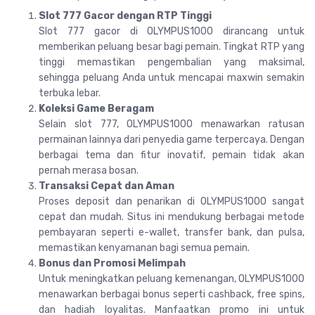
Slot 777 Gacor dengan RTP Tinggi
Slot 777 gacor di OLYMPUS1000 dirancang untuk
memberikan peluang besar bagi pemain. Tingkat RTP yang
tinggi memastikan pengembalian yang maksimal,
sehingga peluang Anda untuk mencapai maxwin semakin
terbuka lebar.
Koleksi Game Beragam
Selain slot 777, OLYMPUS1000 menawarkan ratusan
permainan lainnya dari penyedia game terpercaya. Dengan
berbagai tema dan fitur inovatif, pemain tidak akan
pernah merasa bosan.
Transaksi Cepat dan Aman
Proses deposit dan penarikan di OLYMPUS1000 sangat
cepat dan mudah. Situs ini mendukung berbagai metode
pembayaran seperti e-wallet, transfer bank, dan pulsa,
memastikan kenyamanan bagi semua pemain.
Bonus dan Promosi Melimpah
Untuk meningkatkan peluang kemenangan, OLYMPUS1000
menawarkan berbagai bonus seperti cashback, free spins,
dan hadiah loyalitas. Manfaatkan promo ini untuk