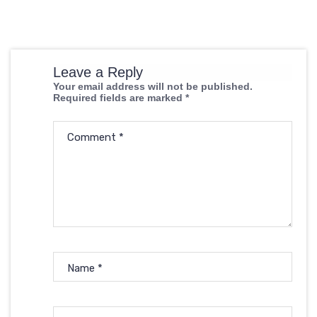
Leave a Reply
Your email address will not be published.
Required fields are marked
*
Comment
*
Name
*