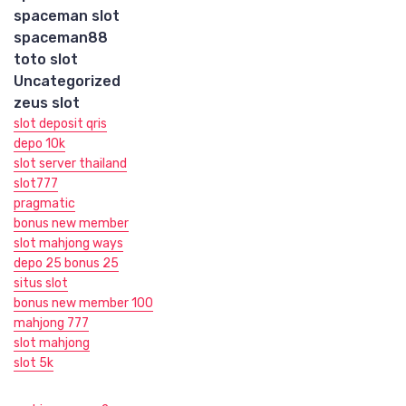
spaceman slot
spaceman88
toto slot
Uncategorized
zeus slot
slot deposit qris
depo 10k
slot server thailand
slot777
pragmatic
bonus new member
slot mahjong ways
depo 25 bonus 25
situs slot
bonus new member 100
mahjong 777
slot mahjong
slot 5k