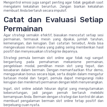
Mengontrol emosi juga sangat penting agar tidak gegabah saat
mengalami kekalahan beruntun. Jangan biarkan kekalahan
membuat Anda bertaruh secara impulsif.
Catat dan Evaluasi Setiap
Permainan
Agar strategi semakin efektif, biasakan mencatat setiap sesi
permainan, termasuk mesin yang dipakai, jumlah taruhan,
kemenangan, dan kerugian. Dari catatan tersebut, Anda bisa
mengevaluasi mesin mana yang paling sering memberikan hasil
positif dan menyesuaikan strategi ke depannya.
Strategi pemula bermain slot online agar tidak rugi sangat
bergantung pada pemahaman mekanisme permainan,
pengelolaan modal, pemilihan mesin slot yang tepat, dan
kesabaran dalam bermain. Dengan memanfaatkan fitur demo,
menggunakan bonus secara bijak, serta disiplin dalam mengatur
batasan modal dan target, pemula dapat mengurangi risiko
kerugian dan menikmati permainan dengan lebih menyenangkan.
Ingat, slot online adalah hiburan digital yang mengutamakan
keberuntungan, jadi jangan pernah bertaruh melebihi
kemampuan Anda. Bermain dengan strategi dan kontrol diri akan
membuat pengalaman bermain slot online tetap positif dan
berpeluang cuan nyata.