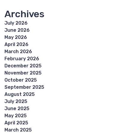
Archives
July 2026
June 2026
May 2026
April 2026
March 2026
February 2026
December 2025
November 2025
October 2025
September 2025
August 2025
July 2025
June 2025
May 2025
April 2025
March 2025