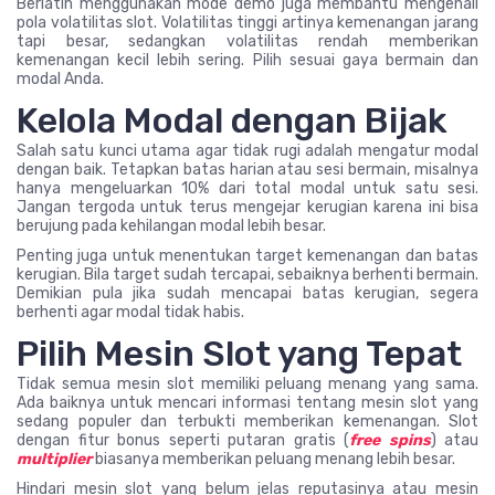
Berlatih menggunakan mode demo juga membantu mengenali
pola volatilitas slot. Volatilitas tinggi artinya kemenangan jarang
tapi besar, sedangkan volatilitas rendah memberikan
kemenangan kecil lebih sering. Pilih sesuai gaya bermain dan
modal Anda.
Kelola Modal dengan Bijak
Salah satu kunci utama agar tidak rugi adalah mengatur modal
dengan baik. Tetapkan batas harian atau sesi bermain, misalnya
hanya mengeluarkan 10% dari total modal untuk satu sesi.
Jangan tergoda untuk terus mengejar kerugian karena ini bisa
berujung pada kehilangan modal lebih besar.
Penting juga untuk menentukan target kemenangan dan batas
kerugian. Bila target sudah tercapai, sebaiknya berhenti bermain.
Demikian pula jika sudah mencapai batas kerugian, segera
berhenti agar modal tidak habis.
Pilih Mesin Slot yang Tepat
Tidak semua mesin slot memiliki peluang menang yang sama.
Ada baiknya untuk mencari informasi tentang mesin slot yang
sedang populer dan terbukti memberikan kemenangan. Slot
dengan fitur bonus seperti putaran gratis (
free spins
) atau
multiplier
biasanya memberikan peluang menang lebih besar.
Hindari mesin slot yang belum jelas reputasinya atau mesin