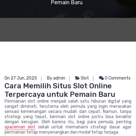
Pemain Baru
On 27 Jun, 2025
By admin
Slot
0 Comments
Cara Memilih Situs Slot Online
Terpercaya untuk Pemain Baru
Permainan slot online menjadi salah satu hiburan digital yang
sangat diminati, terutama oleh pemula yang ingin merasakan
sensasi kemenangan secara mudah dan cepat. Namun, tanpa
strategi yang tepat, bermain slot online justru bisa berakhir
dengan kerugian. Oleh karena itu, bagi para pemula, penting
spaceman slot
sekali untuk memahami strategi dasar agar
permainan tetap menyenangkan dan modal tetap terjaga.