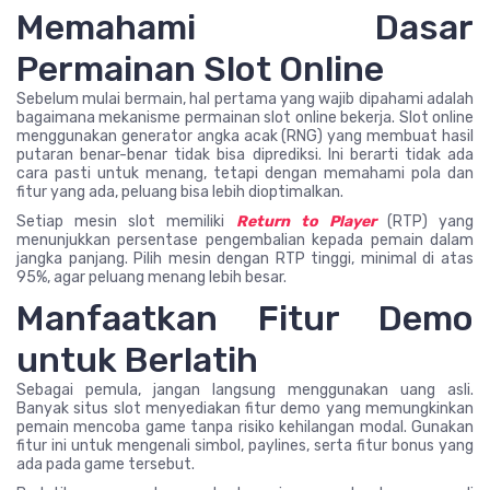
Memahami Dasar
Permainan Slot Online
Sebelum mulai bermain, hal pertama yang wajib dipahami adalah
bagaimana mekanisme permainan slot online bekerja. Slot online
menggunakan generator angka acak (RNG) yang membuat hasil
putaran benar-benar tidak bisa diprediksi. Ini berarti tidak ada
cara pasti untuk menang, tetapi dengan memahami pola dan
fitur yang ada, peluang bisa lebih dioptimalkan.
Setiap mesin slot memiliki
Return to Player
(RTP) yang
menunjukkan persentase pengembalian kepada pemain dalam
jangka panjang. Pilih mesin dengan RTP tinggi, minimal di atas
95%, agar peluang menang lebih besar.
Manfaatkan Fitur Demo
untuk Berlatih
Sebagai pemula, jangan langsung menggunakan uang asli.
Banyak situs slot menyediakan fitur demo yang memungkinkan
pemain mencoba game tanpa risiko kehilangan modal. Gunakan
fitur ini untuk mengenali simbol, paylines, serta fitur bonus yang
ada pada game tersebut.