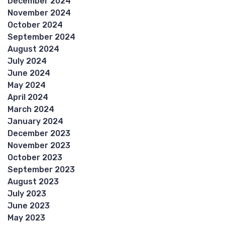
December 2024
November 2024
October 2024
September 2024
August 2024
July 2024
June 2024
May 2024
April 2024
March 2024
January 2024
December 2023
November 2023
October 2023
September 2023
August 2023
July 2023
June 2023
May 2023