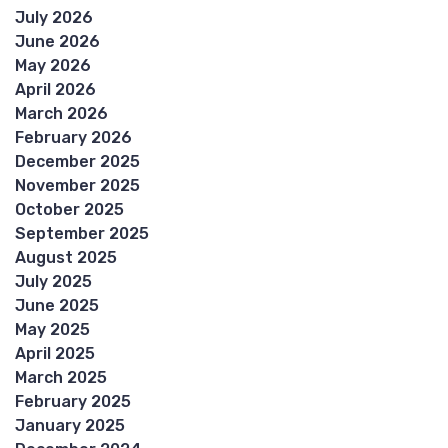
July 2026
June 2026
May 2026
April 2026
March 2026
February 2026
December 2025
November 2025
October 2025
September 2025
August 2025
July 2025
June 2025
May 2025
April 2025
March 2025
February 2025
January 2025