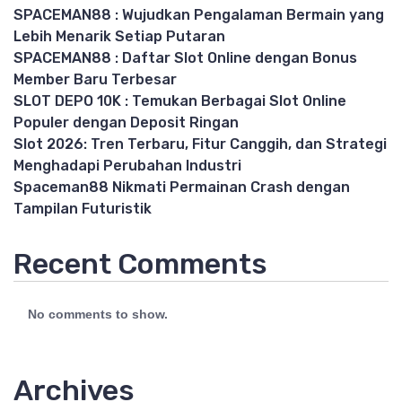
SPACEMAN88 : Wujudkan Pengalaman Bermain yang
Lebih Menarik Setiap Putaran
SPACEMAN88 : Daftar Slot Online dengan Bonus
Member Baru Terbesar
SLOT DEPO 10K : Temukan Berbagai Slot Online
Populer dengan Deposit Ringan
Slot 2026: Tren Terbaru, Fitur Canggih, dan Strategi
Menghadapi Perubahan Industri
Spaceman88 Nikmati Permainan Crash dengan
Tampilan Futuristik
Recent Comments
No comments to show.
Archives