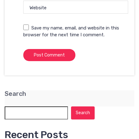
Website
Save my name, email, and website in this
browser for the next time I comment.
Search
Search
Recent Posts