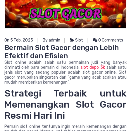
On 5 Feb, 2025
By admin
Slot
0 Comments
Bermain Slot Gacor dengan Lebih
Efektif dan Efisien
Slot online adalah salah satu permainan judi yang banyak
diminati oleh para pemain di Indonesia.
slot depo 3k
salah satu
jenis slot yang sedang populer adalah slot gacor online. Slot
gacor merupakan singkatan dari “game yang acak acakan atau
mudah memberikan kemenangan”.
Strategi Terbaik untuk
Memenangkan Slot Gacor
Resmi Hari Ini
Pemain slot online tentunya ingin meraih kemenangan dengan