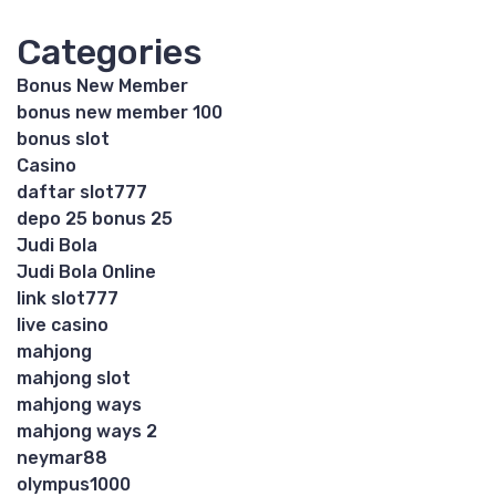
Categories
Bonus New Member
bonus new member 100
bonus slot
Casino
daftar slot777
depo 25 bonus 25
Judi Bola
Judi Bola Online
link slot777
live casino
mahjong
mahjong slot
mahjong ways
mahjong ways 2
neymar88
olympus1000