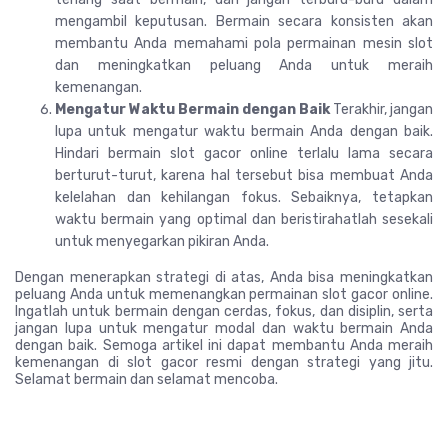
mengambil keputusan. Bermain secara konsisten akan
membantu Anda memahami pola permainan mesin slot
dan meningkatkan peluang Anda untuk meraih
kemenangan.
Mengatur Waktu Bermain dengan Baik
Terakhir, jangan
lupa untuk mengatur waktu bermain Anda dengan baik.
Hindari bermain slot gacor online terlalu lama secara
berturut-turut, karena hal tersebut bisa membuat Anda
kelelahan dan kehilangan fokus. Sebaiknya, tetapkan
waktu bermain yang optimal dan beristirahatlah sesekali
untuk menyegarkan pikiran Anda.
Dengan menerapkan strategi di atas, Anda bisa meningkatkan
peluang Anda untuk memenangkan permainan slot gacor online.
Ingatlah untuk bermain dengan cerdas, fokus, dan disiplin, serta
jangan lupa untuk mengatur modal dan waktu bermain Anda
dengan baik. Semoga artikel ini dapat membantu Anda meraih
kemenangan di slot gacor resmi dengan strategi yang jitu.
Selamat bermain dan selamat mencoba.