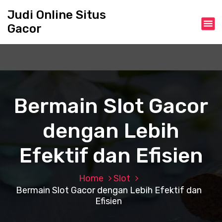
S
Judi Online Situs
k
Gacor
i
p
t
o
c
o
n
Bermain Slot Gacor
t
e
dengan Lebih
n
t
Efektif dan Efisien
Home
Slot
Bermain Slot Gacor dengan Lebih Efektif dan
Efisien