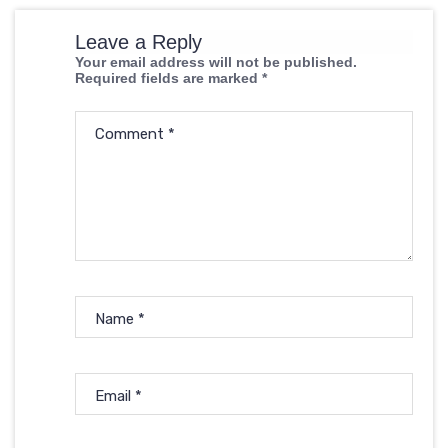
Leave a Reply
Your email address will not be published.
Required fields are marked
*
Comment
*
Name
*
Email
*