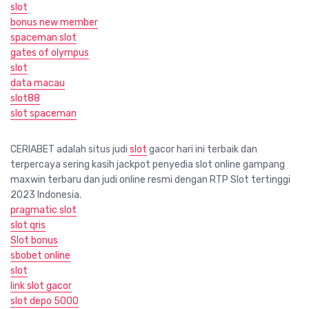
slot
bonus new member
spaceman slot
gates of olympus
slot
data macau
slot88
slot spaceman
CERIABET adalah situs judi
slot
gacor hari ini terbaik dan
terpercaya sering kasih jackpot penyedia slot online gampang
maxwin terbaru dan judi online resmi dengan RTP Slot tertinggi
2023 Indonesia.
pragmatic slot
slot qris
Slot bonus
sbobet online
slot
link slot gacor
slot depo 5000