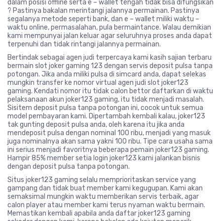
dalam posisi offline serta e – wallet tengah tidak bisa difungsikan
? Pastinya bakalan merintangi jalannya permainan. Pastinya
segalanya metode seperti bank, dan e – wallet miliki waktu –
waktu online, permasalahan, pula bermaintance. Walau demikian
kami mempunyai jalan keluar agar seluruhnya proses anda dapat
terpenuhi dan tidak rintangi jalannya permainan.
Bertindak sebagai agen judi terpercaya kami kasih sajian terbaru
bermain slot joker gaming 123 dengan servis deposit pulsa tanpa
potongan. Jika anda miliki pulsa di simcard anda, dapat selekas
mungkin transfer ke nomor virtual agen judi slot joker123
gaming. Kendati nomor itu tidak calon bettor daftarkan di waktu
pelaksanaan akun joker123 gaming, itu tidak menjadi masalah.
Sisitem deposit pulsa tanpa potongan ini, cocok untuk semua
model pembayaran kami. Dipertambah kembali kalau, joker123
tak gunting deposit pulsa anda, oleh karena itu jika anda
mendeposit pulsa dengan nominal 100 ribu, menjadi yang masuk
juga nominalnya akan sama yakni 100 ribu. Tipe cara usaha sama
ini serius menjadi favoritnya beberapa pemain joker123 gaming.
Hampir 85% member setia login joker123 kami jalankan bisnis
dengan deposit pulsa tanpa potongan.
Situs joker123 gaming selalu memprioritaskan service yang
gampang dan tidak buat member kami kegugupan. Kami akan
semaksimal mungkin waktu memberikan servis terbaik, agar
calon player atau member kami terus nyaman waktu bermain.
Memastikan kembali apabila anda daftar joker123 gaming