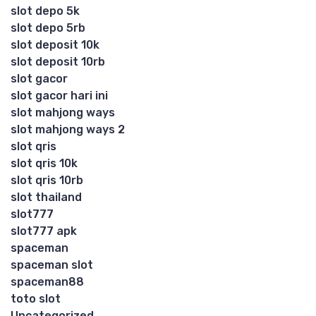
slot depo 5k
slot depo 5rb
slot deposit 10k
slot deposit 10rb
slot gacor
slot gacor hari ini
slot mahjong ways
slot mahjong ways 2
slot qris
slot qris 10k
slot qris 10rb
slot thailand
slot777
slot777 apk
spaceman
spaceman slot
spaceman88
toto slot
Uncategorized