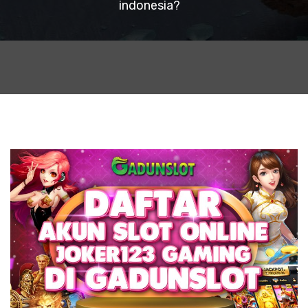
indonesia?