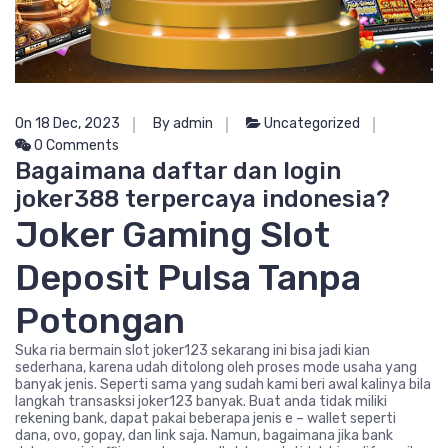
On 18 Dec, 2023
By admin
Uncategorized
0 Comments
Bagaimana daftar dan login
joker388 terpercaya indonesia?
Joker Gaming Slot
Deposit Pulsa Tanpa
Potongan
Suka ria bermain slot joker123 sekarang ini bisa jadi kian
sederhana, karena udah ditolong oleh proses mode usaha yang
banyak jenis. Seperti sama yang sudah kami beri awal kalinya bila
langkah transasksi joker123 banyak. Buat anda tidak miliki
rekening bank, dapat pakai beberapa jenis e – wallet seperti
dana, ovo, gopay, dan link saja. Namun, bagaimana jika bank