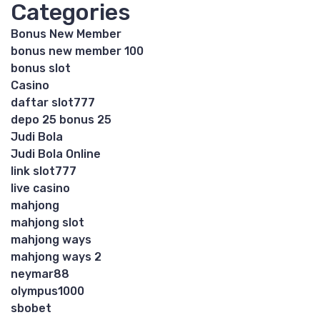
Categories
Bonus New Member
bonus new member 100
bonus slot
Casino
daftar slot777
depo 25 bonus 25
Judi Bola
Judi Bola Online
link slot777
live casino
mahjong
mahjong slot
mahjong ways
mahjong ways 2
neymar88
olympus1000
sbobet