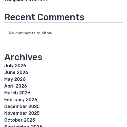
Recent Comments
No comments to show.
Archives
July 2026
June 2026
May 2026
April 2026
March 2026
February 2026
December 2025
November 2025
October 2025
September 2025