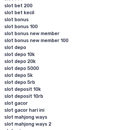
slot bet 200
slot bet kecil
slot bonus
slot bonus 100
slot bonus new member
slot bonus new member 100
slot depo
slot depo 10k
slot depo 20k
slot depo 5000
slot depo 5k
slot depo 5rb
slot deposit 10k
slot deposit 10rb
slot gacor
slot gacor hari ini
slot mahjong ways
slot mahjong ways 2