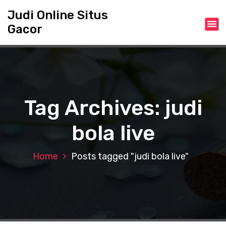
S
Judi Online Situs
k
Gacor
i
p
t
o
c
o
n
Tag Archives: judi
t
e
bola live
n
t
Home
Posts tagged "judi bola live"