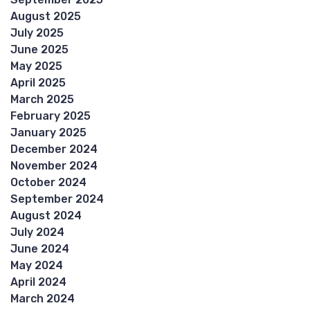
August 2025
July 2025
June 2025
May 2025
April 2025
March 2025
February 2025
January 2025
December 2024
November 2024
October 2024
September 2024
August 2024
July 2024
June 2024
May 2024
April 2024
March 2024