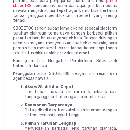
penting bagi para penggemar judi bola online.
game
sbobet88
dengan link resmi dan agen judi bola bebas
nawala menjadi solusi tepat agar kamu bisa bertaruh
tanpa gangguan pemblokiran internet yang sering
terjadi.
SBOBET88 sendiri sudah lama dikenal sebagai platform
taruhan olahraga terpercaya dengan berbagai pilihan
pasar taruhan, khususnya sepak bola. Dengan dukungan
agen resmi yang menyediakan link bebas nawala, para
pemain bisa menikmati akses lancar kapan saja tanpa
takut situs diblokir oleh provider internet.
Baca juga: Cara Mengatasi Pemblokiran Situs Judi
Online di Indonesia
Keunggulan situs SBOBET88 dengan link resmi dan
agen bebas nawala:
Akses Stabil dan Cepat
Link bebas nawala menjamin koneksi lancar
tanpa gangguan buffering atau pemblokiran.
Keamanan Terpercaya
Data pribadi dan transaksi dijamin aman dengan
sistem enkripsi tingkat tinggi.
Pilihan Taruhan Lengkap
Menyediakan berbagai jenis taruhan olahraga,