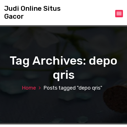
S
Judi Online Situs
k
Gacor
i
p
t
o
c
o
n
Tag Archives: depo
t
e
qris
n
t
Home
Posts tagged "depo qris"