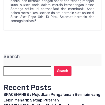
bonus, dan bermain dengan sabar dan tenang menjadi
kunci sukses Anda dalam meraih kemenangan besar.
Semoga artikel ini bermanfaat dan membantu Anda
dalam meraih kesuksesan dalam bermain slot online di
Situs Slot Depo Qris 10 Ribu. Selamat bermain dan
semoga berhasil!
Search
Search
Recent Posts
SPACEMAN88 : Wujudkan Pengalaman Bermain yang
Lebih Menarik Setiap Putaran