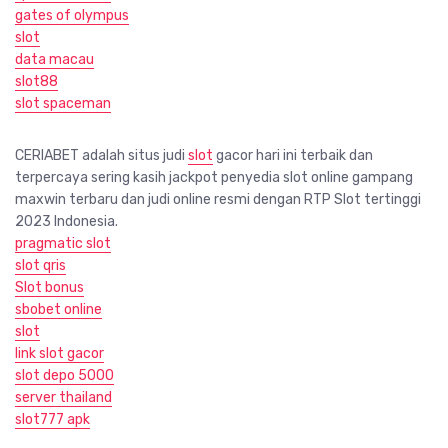
gates of olympus
slot
data macau
slot88
slot spaceman
CERIABET adalah situs judi
slot
gacor hari ini terbaik dan
terpercaya sering kasih jackpot penyedia slot online gampang
maxwin terbaru dan judi online resmi dengan RTP Slot tertinggi
2023 Indonesia.
pragmatic slot
slot qris
Slot bonus
sbobet online
slot
link slot gacor
slot depo 5000
server thailand
slot777 apk