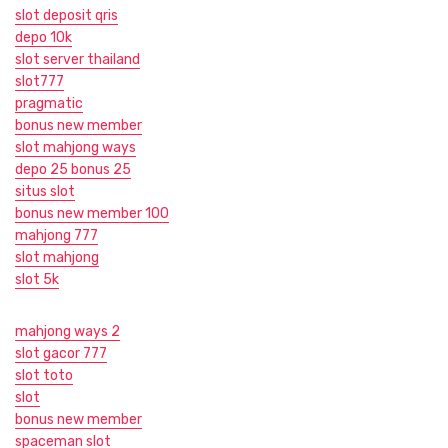
slot deposit qris
depo 10k
slot server thailand
slot777
pragmatic
bonus new member
slot mahjong ways
depo 25 bonus 25
situs slot
bonus new member 100
mahjong 777
slot mahjong
slot 5k
mahjong ways 2
slot gacor 777
slot toto
slot
bonus new member
spaceman slot