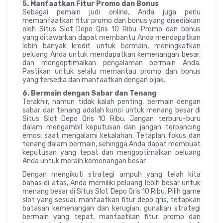
5. Manfaatkan Fitur Promo dan Bonus
Sebagai pemain judi online, Anda juga perlu
memanfaatkan fitur promo dan bonus yang disediakan
oleh Situs Slot Depo Qris 10 Ribu. Promo dan bonus
yang ditawarkan dapat membantu Anda mendapatkan
lebih banyak kredit untuk bermain, meningkatkan
peluang Anda untuk mendapatkan kemenangan besar,
dan mengoptimalkan pengalaman bermain Anda.
Pastikan untuk selalu memantau promo dan bonus
yang tersedia dan manfaatkan dengan bijak.
6. Bermain dengan Sabar dan Tenang
Terakhir, namun tidak kalah penting, bermain dengan
sabar dan tenang adalah kunci untuk menang besar di
Situs Slot Depo Qris 10 Ribu. Jangan terburu-buru
dalam mengambil keputusan dan jangan terpancing
emosi saat mengalami kekalahan. Tetaplah fokus dan
tenang dalam bermain, sehingga Anda dapat membuat
keputusan yang tepat dan mengoptimalkan peluang
Anda untuk meraih kemenangan besar.
Dengan mengikuti strategi ampuh yang telah kita
bahas di atas, Anda memiliki peluang lebih besar untuk
menang besar di Situs Slot Depo Qris 10 Ribu. Pilih game
slot yang sesuai, manfaatkan fitur depo qris, tetapkan
batasan kemenangan dan kerugian, gunakan strategi
bermain yang tepat, manfaatkan fitur promo dan