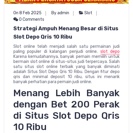
On 8 Feb 2025
By admin
Slot
0 Comments
Strategi Ampuh Menang Besar di Situs
Slot Depo Qris 10 Ribu
Slot online telah menjadi salah satu permainan judi
paling populer di kalangan penjudi online.
slot depo
Karena kemudahannya, banyak pemain memilih untuk
bermain slot online di situs-situs judi terpercaya. Salah
satu situs slot online terbaik yang banyak diminati
adalah Situs Slot Depo Qris 10 Ribu. Dengan fitur depo
qris dan minimal deposit 10 ribu, situs ini menarik
banyak perhatian para pemain judi online.
Menang Lebih Banyak
dengan Bet 200 Perak
di Situs Slot Depo Qris
10 Ribu