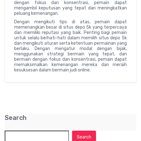
dengan fokus dan konsentrasi, pemain dapat
mengambil keputusan yang tepat dan meningkatkan
peluang kemenangan.
Dengan mengikuti tips di atas, pemain dapat
memenangkan besar di situs depo 5k yang terpercaya
dan memiliki reputasi yang baik. Penting bagi pemain
untuk selalu berhati-hati dalam memilih situs depo 5k
dan mengikuti aturan serta ketentuan permainan yang
berlaku. Dengan mengatur modal dengan bijak,
menggunakan strategi bermain yang tepat, dan
bermain dengan fokus dan konsentrasi, pemain dapat
memaksimalkan kemenangan mereka dan meraih
kesuksesan dalam bermain judi online.
Search
Search