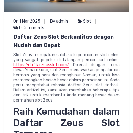
On 1 Mar 2025
By admin
Slot
0 Comments
Daftar Zeus Slot Berkualitas dengan
Mudah dan Cepat
Slot Zeus merupakan salah satu permainan slot online
yang sangat populer di kalangan pemain judi online.
https://daftarzeusslot.com/
Dikenal dengan tema
dewa Yunani kuno, slot Zeus menawarkan pengalaman
bermain yang seru dan menghibur. Namun, untuk bisa
memenangkan hadiah besar dalam permainan ini, Anda
perlu mengetahui rahasia daftar Zeus slot terbaik.
Dalam artikel ini, kami akan membahas beberapa tips
dan trik untuk membantu Anda menang besar dalam
permainan slot Zeus.
Raih Kemudahan dalam
Daftar Zeus Slot