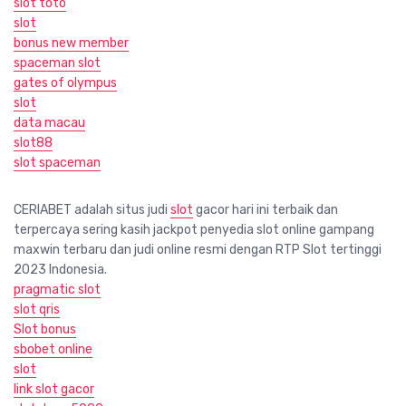
slot toto
slot
bonus new member
spaceman slot
gates of olympus
slot
data macau
slot88
slot spaceman
CERIABET adalah situs judi
slot
gacor hari ini terbaik dan
terpercaya sering kasih jackpot penyedia slot online gampang
maxwin terbaru dan judi online resmi dengan RTP Slot tertinggi
2023 Indonesia.
pragmatic slot
slot qris
Slot bonus
sbobet online
slot
link slot gacor