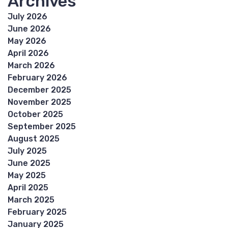
Archives
July 2026
June 2026
May 2026
April 2026
March 2026
February 2026
December 2025
November 2025
October 2025
September 2025
August 2025
July 2025
June 2025
May 2025
April 2025
March 2025
February 2025
January 2025