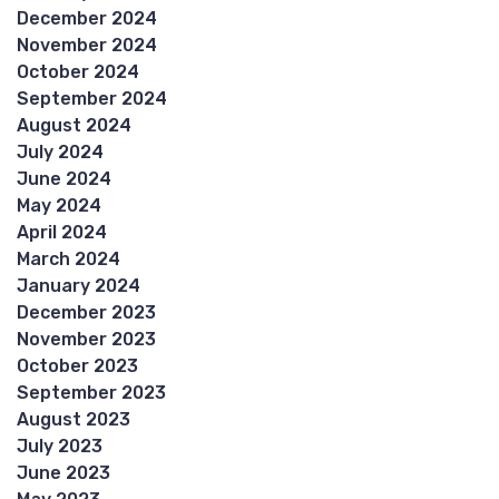
December 2024
November 2024
October 2024
September 2024
August 2024
July 2024
June 2024
May 2024
April 2024
March 2024
January 2024
December 2023
November 2023
October 2023
September 2023
August 2023
July 2023
June 2023