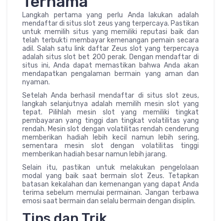
Ternama
Langkah pertama yang perlu Anda lakukan adalah
mendaftar di situs slot zeus yang terpercaya. Pastikan
untuk memilih situs yang memiliki reputasi baik dan
telah terbukti membayar kemenangan pemain secara
adil. Salah satu link daftar Zeus slot yang terpercaya
adalah situs slot bet 200 perak. Dengan mendaftar di
situs ini, Anda dapat memastikan bahwa Anda akan
mendapatkan pengalaman bermain yang aman dan
nyaman.
Setelah Anda berhasil mendaftar di situs slot zeus,
langkah selanjutnya adalah memilih mesin slot yang
tepat. Pilihlah mesin slot yang memiliki tingkat
pembayaran yang tinggi dan tingkat volatilitas yang
rendah. Mesin slot dengan volatilitas rendah cenderung
memberikan hadiah lebih kecil namun lebih sering,
sementara mesin slot dengan volatilitas tinggi
memberikan hadiah besar namun lebih jarang.
Selain itu, pastikan untuk melakukan pengelolaan
modal yang baik saat bermain slot Zeus. Tetapkan
batasan kekalahan dan kemenangan yang dapat Anda
terima sebelum memulai permainan. Jangan terbawa
emosi saat bermain dan selalu bermain dengan disiplin.
Tips dan Trik