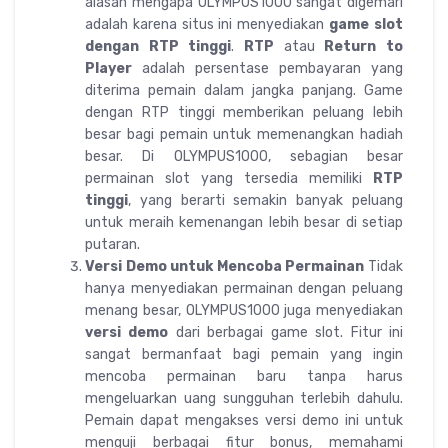
alasan mengapa OLYMPUS1000 sangat digemari
adalah karena situs ini menyediakan
game slot
dengan RTP tinggi
.
RTP
atau
Return to
Player
adalah persentase pembayaran yang
diterima pemain dalam jangka panjang. Game
dengan RTP tinggi memberikan peluang lebih
besar bagi pemain untuk memenangkan hadiah
besar. Di OLYMPUS1000, sebagian besar
permainan slot yang tersedia memiliki
RTP
tinggi
, yang berarti semakin banyak peluang
untuk meraih kemenangan lebih besar di setiap
putaran.
Versi Demo untuk Mencoba Permainan
Tidak
hanya menyediakan permainan dengan peluang
menang besar, OLYMPUS1000 juga menyediakan
versi demo
dari berbagai game slot. Fitur ini
sangat bermanfaat bagi pemain yang ingin
mencoba permainan baru tanpa harus
mengeluarkan uang sungguhan terlebih dahulu.
Pemain dapat mengakses versi demo ini untuk
menguji berbagai fitur bonus, memahami