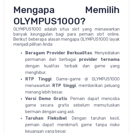
Mengapa Memilih
OLYMPUS1000?
OLYMPUS1000 adalah situs slot yang menawarkan
banyak keunggulan bagi para pemain slot online.
Berikut beberapa alasan mengapa OLYMPUS1000 layak
menjadi pilihan Anda:
Beragam Provider Berkualitas
: Menyediakan
permainan dari berbagai
provider ternama
dengan kualitas terbaik dan game yang
menghibur.
RTP Tinggi
: Game-game di OLYMPUS1000
menawarkan
RTP tinggi
, memberikan peluang
menang lebih besar.
Versi Demo Gratis
: Pemain dapat mencoba
game secara gratis sebelum memutuskan
bermain dengan uang asli.
Taruhan Fleksibel
: Dengan taruhan kecil,
pemain dapat menikmati game tanpa risiko
keuangan yang besar.