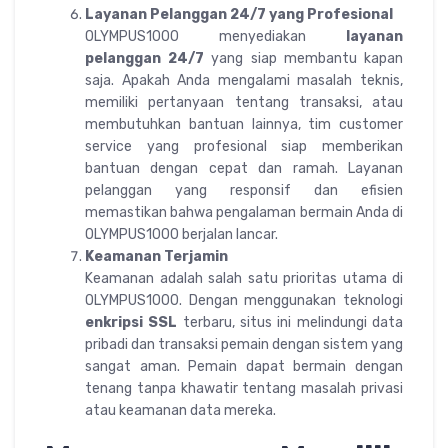
Layanan Pelanggan 24/7 yang Profesional
OLYMPUS1000 menyediakan
layanan
pelanggan 24/7
yang siap membantu kapan
saja. Apakah Anda mengalami masalah teknis,
memiliki pertanyaan tentang transaksi, atau
membutuhkan bantuan lainnya, tim customer
service yang profesional siap memberikan
bantuan dengan cepat dan ramah. Layanan
pelanggan yang responsif dan efisien
memastikan bahwa pengalaman bermain Anda di
OLYMPUS1000 berjalan lancar.
Keamanan Terjamin
Keamanan adalah salah satu prioritas utama di
OLYMPUS1000. Dengan menggunakan teknologi
enkripsi SSL
terbaru, situs ini melindungi data
pribadi dan transaksi pemain dengan sistem yang
sangat aman. Pemain dapat bermain dengan
tenang tanpa khawatir tentang masalah privasi
atau keamanan data mereka.