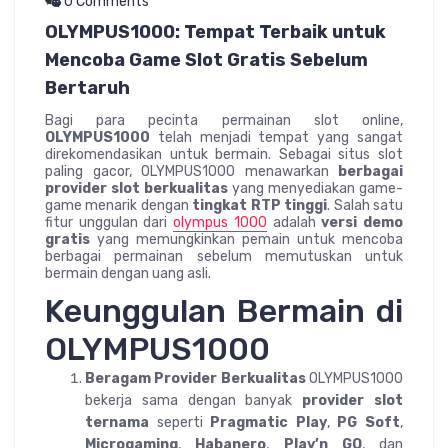
0 Comments
OLYMPUS1000: Tempat Terbaik untuk
Mencoba Game Slot Gratis Sebelum
Bertaruh
Bagi para pecinta permainan slot online,
OLYMPUS1000
telah menjadi tempat yang sangat
direkomendasikan untuk bermain. Sebagai situs slot
paling gacor, OLYMPUS1000 menawarkan
berbagai
provider slot berkualitas
yang menyediakan game-
game menarik dengan
tingkat RTP tinggi
. Salah satu
fitur unggulan dari
olympus 1000
adalah
versi demo
gratis
yang memungkinkan pemain untuk mencoba
berbagai permainan sebelum memutuskan untuk
bermain dengan uang asli.
Keunggulan Bermain di
OLYMPUS1000
Beragam Provider Berkualitas
OLYMPUS1000
bekerja sama dengan banyak
provider slot
ternama
seperti
Pragmatic Play
,
PG Soft
,
Microgaming
,
Habanero
,
Play’n GO
, dan