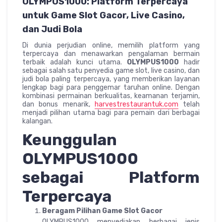
OLYMPUS1000: Platform Terpercaya
untuk Game Slot Gacor, Live Casino,
dan Judi Bola
Di dunia perjudian online, memilih platform yang
terpercaya dan menawarkan pengalaman bermain
terbaik adalah kunci utama.
OLYMPUS1000
hadir
sebagai salah satu penyedia game slot, live casino, dan
judi bola paling terpercaya, yang memberikan layanan
lengkap bagi para penggemar taruhan online. Dengan
kombinasi permainan berkualitas, keamanan terjamin,
dan bonus menarik,
harvestrestaurantuk.com
telah
menjadi pilihan utama bagi para pemain dari berbagai
kalangan.
Keunggulan
OLYMPUS1000
sebagai Platform
Terpercaya
Beragam Pilihan Game Slot Gacor
OLYMPUS1000 menyediakan berbagai jenis