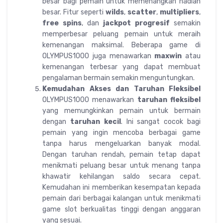
besar bagi pemain untuk memenangkan hadiah
besar. Fitur seperti
wilds
,
scatter
,
multipliers
,
free spins
, dan
jackpot progresif
semakin
memperbesar peluang pemain untuk meraih
kemenangan maksimal. Beberapa game di
OLYMPUS1000 juga menawarkan
maxwin
atau
kemenangan terbesar yang dapat membuat
pengalaman bermain semakin menguntungkan.
Kemudahan Akses dan Taruhan Fleksibel
OLYMPUS1000 menawarkan
taruhan fleksibel
yang memungkinkan pemain untuk bermain
dengan
taruhan kecil
. Ini sangat cocok bagi
pemain yang ingin mencoba berbagai game
tanpa harus mengeluarkan banyak modal.
Dengan taruhan rendah, pemain tetap dapat
menikmati peluang besar untuk menang tanpa
khawatir kehilangan saldo secara cepat.
Kemudahan ini memberikan kesempatan kepada
pemain dari berbagai kalangan untuk menikmati
game slot berkualitas tinggi dengan anggaran
yang sesuai.