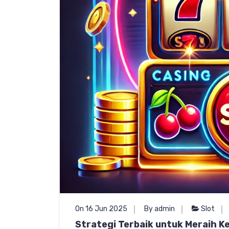
On 16 Jun 2025
By admin
Slot
Strategi Terbaik untuk Meraih K