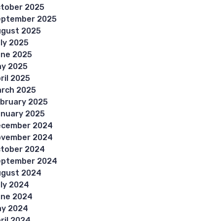
tober 2025
eptember 2025
gust 2025
ly 2025
ne 2025
y 2025
ril 2025
rch 2025
bruary 2025
nuary 2025
ecember 2024
ovember 2024
tober 2024
eptember 2024
gust 2024
ly 2024
ne 2024
y 2024
ril 2024