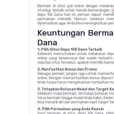
Bermain di situs judi online dengan melakuk
strategi terbaik untuk meraih kemenangan.
h
depo 10k Dana hari ini, pemain dapat mem
permainan menarik. Namun, sebelum memu
diperhatikan agar Anda bisa meningkatkan pe
Keuntungan Bermai
Dana
1. Pilih Situs Depo 10K Dana Terbaik
Sebelum memutuskan untuk melakukan deposit
online yang terpercaya dan sudah terbukti 
reputasi situs tersebut, apakah memiliki lisen
2. Manfaatkan Bonus dan Promo
Sebagai pemain, jangan ragu untuk memanfaa
online. Dengan memanfaatkan bonus deposit
Anda tanpa harus mengeluarkan tambahan mo
3. Tetapkan Batasan Modal dan Target 
Sebelum mulai bermain, tentukan batasan moda
terus bermain hingga modal Anda habis. Selain
bisa menarik diri dari permainan saat target te
4. Pilih Permainan yang Anda Kuasai
Saat bermain di situs depo 10k Dana, pili