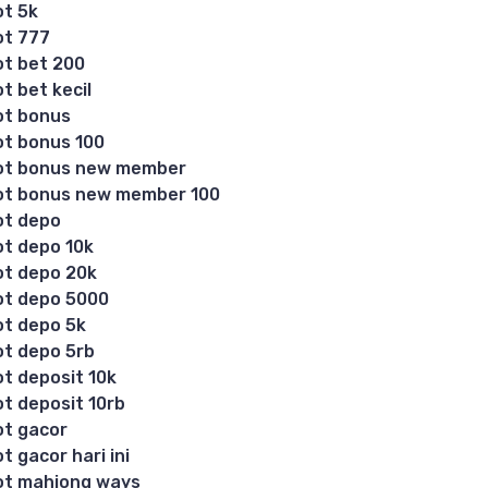
ot 5k
ot 777
ot bet 200
ot bet kecil
ot bonus
ot bonus 100
ot bonus new member
ot bonus new member 100
ot depo
ot depo 10k
ot depo 20k
ot depo 5000
ot depo 5k
ot depo 5rb
ot deposit 10k
ot deposit 10rb
ot gacor
ot gacor hari ini
ot mahjong ways