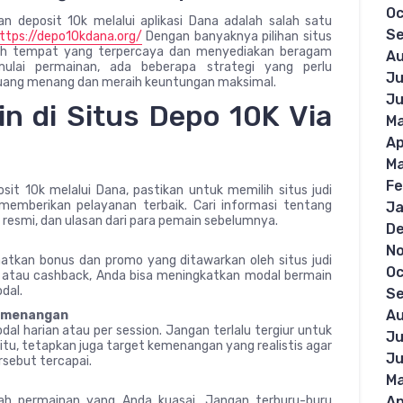
Oc
an deposit 10k melalui aplikasi Dana adalah salah satu
S
ttps://depo10kdana.org/
Dengan banyaknya pilihan situs
ilih tempat yang terpercaya dan menyediakan beragam
Au
lai permainan, ada beberapa strategi yang perlu
Ju
luang menang dan meraih keuntungan maksimal.
Ju
n di Situs Depo 10K Via
Ma
Ap
Ma
Fe
 10k melalui Dana, pastikan untuk memilih situs judi
memberikan pelayanan terbaik. Cari informasi tentang
Ja
si resmi, dan ulasan dari para pemain sebelumnya.
D
N
tkan bonus dan promo yang ditawarkan oleh situs judi
Oc
 atau cashback, Anda bisa meningkatkan modal bermain
dal.
S
Au
Kemenangan
l harian atau per session. Jangan terlalu tergiur untuk
Ju
 itu, tetapkan juga target kemenangan yang realistis agar
Ju
rsebut tercapai.
Ma
hlah permainan yang Anda kuasai. Jangan terburu-buru
Ap