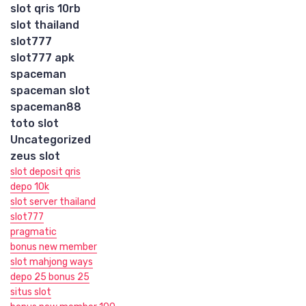
slot qris 10rb
slot thailand
slot777
slot777 apk
spaceman
spaceman slot
spaceman88
toto slot
Uncategorized
zeus slot
slot deposit qris
depo 10k
slot server thailand
slot777
pragmatic
bonus new member
slot mahjong ways
depo 25 bonus 25
situs slot