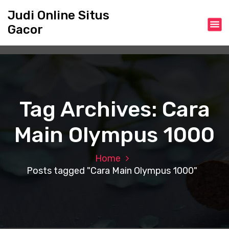
S
Judi Online Situs
k
Gacor
i
p
t
o
c
o
n
Tag Archives: Cara
t
e
Main Olympus 1000
n
t
Home
Posts tagged "Cara Main Olympus 1000"