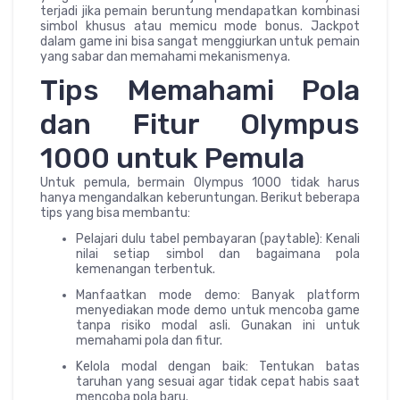
terjadi jika pemain beruntung mendapatkan kombinasi
simbol khusus atau memicu mode bonus. Jackpot
dalam game ini bisa sangat menggiurkan untuk pemain
yang sabar dan memahami mekanismenya.
Tips Memahami Pola
dan Fitur Olympus
1000 untuk Pemula
Untuk pemula, bermain Olympus 1000 tidak harus
hanya mengandalkan keberuntungan. Berikut beberapa
tips yang bisa membantu:
Pelajari dulu tabel pembayaran (paytable): Kenali
nilai setiap simbol dan bagaimana pola
kemenangan terbentuk.
Manfaatkan mode demo: Banyak platform
menyediakan mode demo untuk mencoba game
tanpa risiko modal asli. Gunakan ini untuk
memahami pola dan fitur.
Kelola modal dengan baik: Tentukan batas
taruhan yang sesuai agar tidak cepat habis saat
mencoba pola baru.