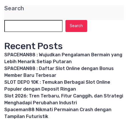
Search
Search
Recent Posts
SPACEMAN88 : Wujudkan Pengalaman Bermain yang
Lebih Menarik Setiap Putaran
SPACEMAN88 : Daftar Slot Online dengan Bonus
Member Baru Terbesar
SLOT DEPO 10K : Temukan Berbagai Slot Online
Populer dengan Deposit Ringan
Slot 2026: Tren Terbaru, Fitur Canggih, dan Strategi
Menghadapi Perubahan Industri
Spaceman88 Nikmati Permainan Crash dengan
Tampilan Futuristik