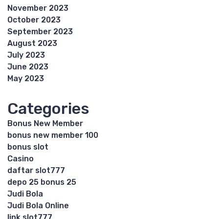
November 2023
October 2023
September 2023
August 2023
July 2023
June 2023
May 2023
Categories
Bonus New Member
bonus new member 100
bonus slot
Casino
daftar slot777
depo 25 bonus 25
Judi Bola
Judi Bola Online
link slot777