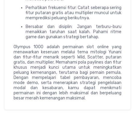
Perhatikan frekuensi fitur: Catat seberapa sering
fitur putaran gratis atau multiplier muncul untuk
memprediksi peluang berikutnya.
Bersabar dan disiplin: Jangan terburu-buru
menaikkan taruhan saat kalah. Pahami ritme
game dan gunakan strategi bertahap.
Olympus 1000 adalah permainan slot online yang
menawarkan keseruan melalui tema mitologi Yunani
dan fitur-fitur menarik seperti Wild, Scatter, putaran
gratis, dan multiplier. Memahami pola paylines dan fitur
khusus menjadi kunci utama untuk meningkatkan
peluang kemenangan, terutama bagi pemain pemula.
Dengan mempelajari tabel pembayaran, mencoba
mode demo, serta menerapkan strategi pengelolaan
modal dan kesabaran, kamu dapat menikmati
permainan ini dengan lebih maksimal dan berpeluang
besar meraih kemenangan maksimal.