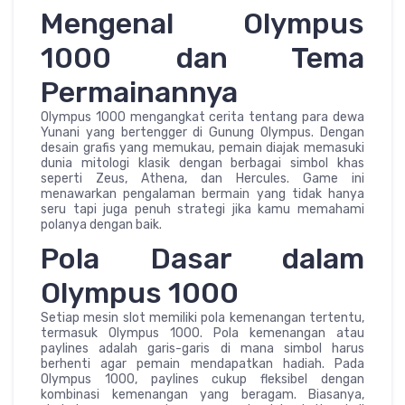
Mengenal Olympus
1000 dan Tema
Permainannya
Olympus 1000 mengangkat cerita tentang para dewa
Yunani yang bertengger di Gunung Olympus. Dengan
desain grafis yang memukau, pemain diajak memasuki
dunia mitologi klasik dengan berbagai simbol khas
seperti Zeus, Athena, dan Hercules. Game ini
menawarkan pengalaman bermain yang tidak hanya
seru tapi juga penuh strategi jika kamu memahami
polanya dengan baik.
Pola Dasar dalam
Olympus 1000
Setiap mesin slot memiliki pola kemenangan tertentu,
termasuk Olympus 1000. Pola kemenangan atau
paylines adalah garis-garis di mana simbol harus
berhenti agar pemain mendapatkan hadiah. Pada
Olympus 1000, paylines cukup fleksibel dengan
kombinasi kemenangan yang beragam. Biasanya,