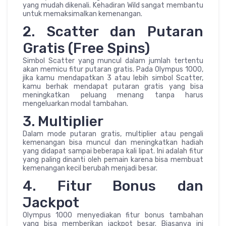
yang mudah dikenali. Kehadiran Wild sangat membantu
untuk memaksimalkan kemenangan.
2. Scatter dan Putaran
Gratis (Free Spins)
Simbol Scatter yang muncul dalam jumlah tertentu
akan memicu fitur putaran gratis. Pada Olympus 1000,
jika kamu mendapatkan 3 atau lebih simbol Scatter,
kamu berhak mendapat putaran gratis yang bisa
meningkatkan peluang menang tanpa harus
mengeluarkan modal tambahan.
3. Multiplier
Dalam mode putaran gratis, multiplier atau pengali
kemenangan bisa muncul dan meningkatkan hadiah
yang didapat sampai beberapa kali lipat. Ini adalah fitur
yang paling dinanti oleh pemain karena bisa membuat
kemenangan kecil berubah menjadi besar.
4. Fitur Bonus dan
Jackpot
Olympus 1000 menyediakan fitur bonus tambahan
yang bisa memberikan jackpot besar. Biasanya ini