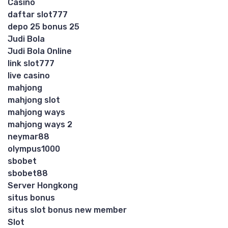
Casino
daftar slot777
depo 25 bonus 25
Judi Bola
Judi Bola Online
link slot777
live casino
mahjong
mahjong slot
mahjong ways
mahjong ways 2
neymar88
olympus1000
sbobet
sbobet88
Server Hongkong
situs bonus
situs slot bonus new member
Slot