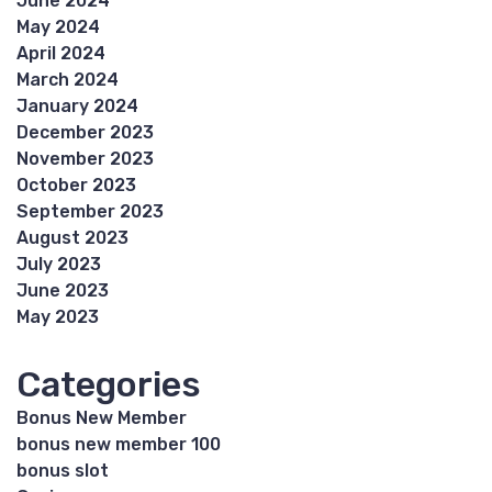
June 2024
May 2024
April 2024
March 2024
January 2024
December 2023
November 2023
October 2023
September 2023
August 2023
July 2023
June 2023
May 2023
Categories
Bonus New Member
bonus new member 100
bonus slot