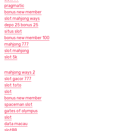
pragmatic
bonus new member
slot mahjong ways
depo 25 bonus 25
situs slot
bonus new member 100
mahjong 777
slot mahjong
slot 5k
mahjong ways 2
slot gacor 777
slot toto
slot
bonus new member
spaceman slot
gates of olympus
slot
data macau
slot88