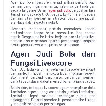
Agen judi bola livescore menjadi pilihan penting bagi
pemain yang ingin memantau jalannya pertandingan
secara langsung. Dalam
agen judi bola
, perubahan bisa
terjadi sangat cepat. Gol cepat, kartu merah, cedera
pemain, atau pergantian strategi dapat mengubah
arah laga dalam waktu singkat.
Livescore membantu pemain memahami kondisi
pertandingan tanpa harus menonton laga secara
penuh. Dengan melihat skor berjalan dan statistik live,
pemain bisa membaca apakah pertandingan berjalan
sesuai prediksi awal atau justru berubah arah.
Agen Judi Bola dan
Fungsi Livescore
Agen Judi Bola yang menyediakan livescore membuat
pemain lebih mudah mengikuti laga. Informasi seperti
skor, menit pertandingan, kartu, pergantian pemain,
dan statistik dasar dapat menjadi bahan analisis cepat.
Selain skor, beberapa livescore juga menampilkan data
tambahan seperti penguasaan bola, jumlah tembakan,
tembakan tepat sasaran, tendangan sudut, dan
pelanggaran. Data ini membantu pemain melihat siapa
yang lebih menguasai pertandingan.