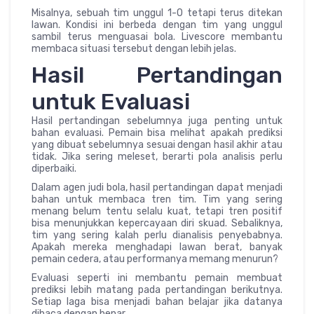
Misalnya, sebuah tim unggul 1-0 tetapi terus ditekan
lawan. Kondisi ini berbeda dengan tim yang unggul
sambil terus menguasai bola. Livescore membantu
membaca situasi tersebut dengan lebih jelas.
Hasil Pertandingan
untuk Evaluasi
Hasil pertandingan sebelumnya juga penting untuk
bahan evaluasi. Pemain bisa melihat apakah prediksi
yang dibuat sebelumnya sesuai dengan hasil akhir atau
tidak. Jika sering meleset, berarti pola analisis perlu
diperbaiki.
Dalam agen judi bola, hasil pertandingan dapat menjadi
bahan untuk membaca tren tim. Tim yang sering
menang belum tentu selalu kuat, tetapi tren positif
bisa menunjukkan kepercayaan diri skuad. Sebaliknya,
tim yang sering kalah perlu dianalisis penyebabnya.
Apakah mereka menghadapi lawan berat, banyak
pemain cedera, atau performanya memang menurun?
Evaluasi seperti ini membantu pemain membuat
prediksi lebih matang pada pertandingan berikutnya.
Setiap laga bisa menjadi bahan belajar jika datanya
dibaca dengan benar.