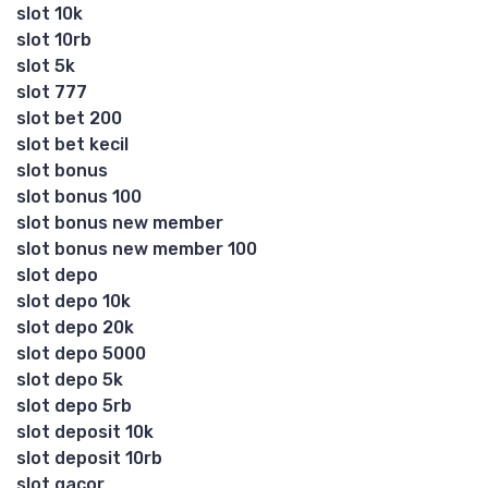
slot 10k
slot 10rb
slot 5k
slot 777
slot bet 200
slot bet kecil
slot bonus
slot bonus 100
slot bonus new member
slot bonus new member 100
slot depo
slot depo 10k
slot depo 20k
slot depo 5000
slot depo 5k
slot depo 5rb
slot deposit 10k
slot deposit 10rb
slot gacor