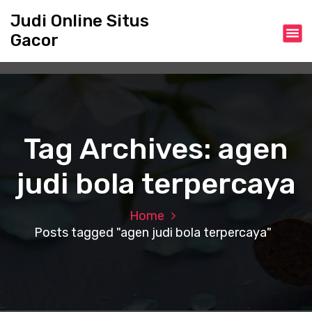
S
Judi Online Situs
k
Gacor
i
p
t
o
c
o
n
Tag Archives: agen
t
e
judi bola terpercaya
n
t
Home
Posts tagged "agen judi bola terpercaya"