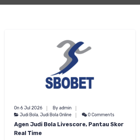
On 6 Jul 2026
By admin
Judi Bola
,
Judi Bola Online
0 Comments
Agen Judi Bola Livescore, Pantau Skor
Real Time