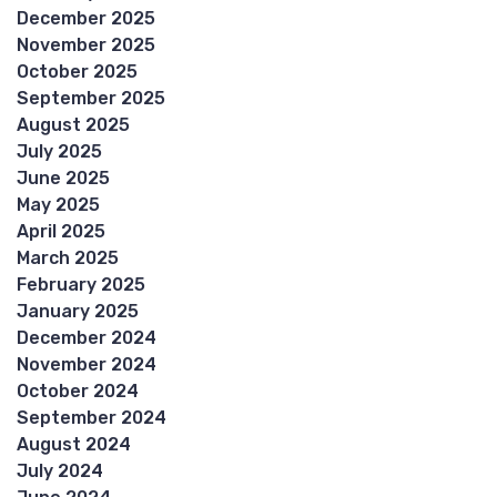
December 2025
November 2025
October 2025
September 2025
August 2025
July 2025
June 2025
May 2025
April 2025
March 2025
February 2025
January 2025
December 2024
November 2024
October 2024
September 2024
August 2024
July 2024